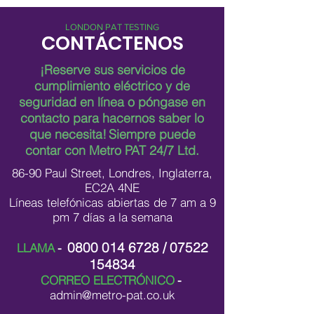
LONDON PAT TESTING
CONTÁCTENOS
¡Reserve sus servicios de
cumplimiento eléctrico y de
seguridad en línea o póngase en
contacto para hacernos saber lo
que necesita!
Siempre puede
contar con Metro PAT 24/7 Ltd.
86-90 Paul Street, Londres, Inglaterra,
EC2A 4NE
Líneas telefónicas abiertas de 7 am a 9
pm 7 días a la semana
0800 014 6728
/
07522
LLAMA
-
154834
CORREO ELECTRÓNICO
-
admin@metro-pat.co.uk