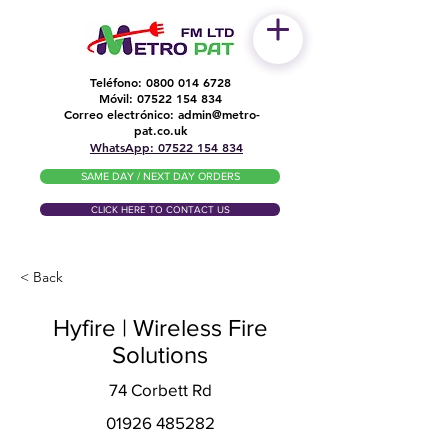
Teléfono:
0800 014 6728
Móvil:
07522 154 834
Correo electrónico:
admin@metro-
​
pat.co.uk
WhatsApp: 07522 154 834
SAME DAY / NEXT DAY ORDERS
CLICK HERE TO CONTACT US
< Back
Hyfire | Wireless Fire
Solutions
74 Corbett Rd
01926 485282