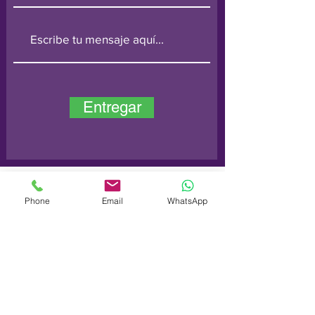
Entregar
Phone
Email
WhatsApp
Línea de pedido:
0800 014
6728