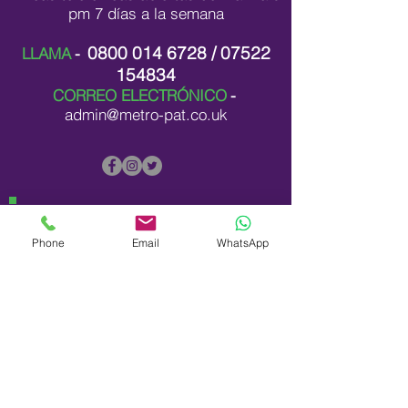
pm 7 días a la semana
0800 014 6728
/
07522
LLAMA
-
154834
CORREO ELECTRÓNICO
-
admin@metro-pat.co.uk
Phone
Email
WhatsApp