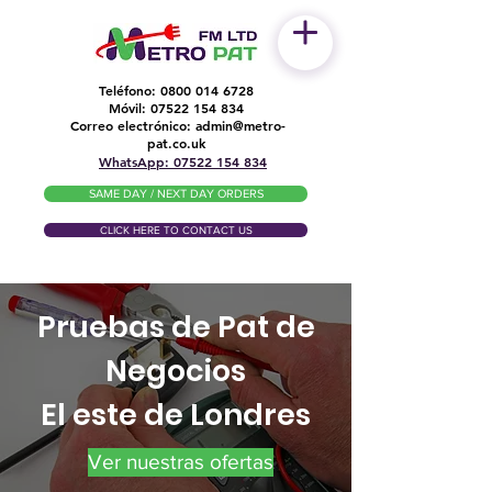
Teléfono:
0800 014 6728
Móvil:
07522 154 834
Correo electrónico:
admin@metro-
​
pat.co.uk
WhatsApp: 07522 154 834
SAME DAY / NEXT DAY ORDERS
CLICK HERE TO CONTACT US
Pruebas de Pat de
Negocios
El este de Londres
Ver nuestras ofertas