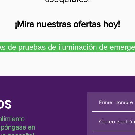
¡Mira nuestras ofertas hoy!
as de pruebas de iluminación de emerge
OS
limiento
o póngase en