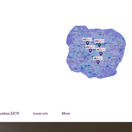
uebas EICR
luces em
More