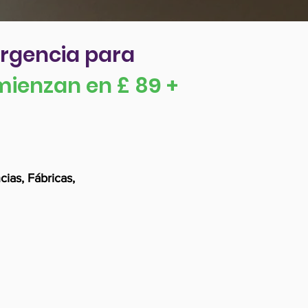
ergencia para
mienzan en £ 89 +
ias, Fábricas,