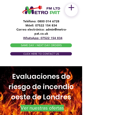
Teléfono:
0800 014 6728
Móvil:
07522 154 834
Correo electrónico:
admin@metro-
​
pat.co.uk
WhatsApp: 07522 154 834
SAME DAY / NEXT DAY ORDERS
CLICK HERE TO CONTACT US
Evaluaciones de
riesgo de incendio
oeste de Londres
Ver nuestras ofertas