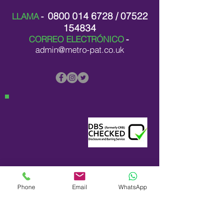
0800 014 6728
/
07522
LLAMA
-
154834
CORREO ELECTRÓNICO
-
admin@metro-pat.co.uk
Phone
Email
WhatsApp