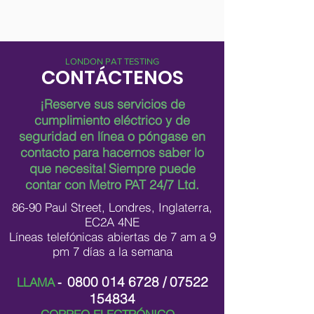
LONDON PAT TESTING
CONTÁCTENOS
¡Reserve sus servicios de
cumplimiento eléctrico y de
seguridad en línea o póngase en
contacto para hacernos saber lo
que necesita!
Siempre puede
contar con Metro PAT 24/7 Ltd.
86-90 Paul Street, Londres, Inglaterra,
EC2A 4NE
Líneas telefónicas abiertas de 7 am a 9
pm 7 días a la semana
0800 014 6728
/
07522
LLAMA
-
154834