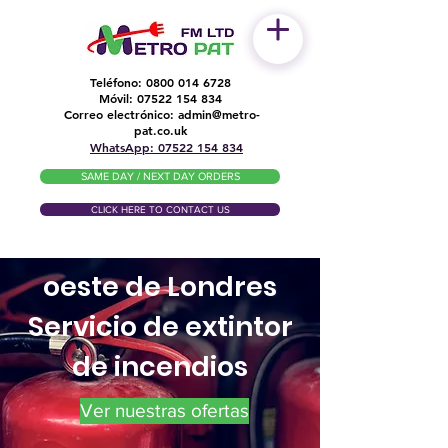
Teléfono:
0800 014 6728
Móvil:
07522 154 834
Correo electrónico:
admin@metro-
​
pat.co.uk
WhatsApp: 07522 154 834
SAME DAY / NEXT DAY ORDERS
CLICK HERE TO CONTACT US
oeste de Londres
Servicio de extintor
de incendios
Ver nuestras ofertas